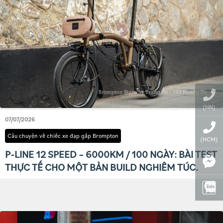
(HN)
07/07/2026
Câu chuyện về chiếc xe đạp gấp Brompton
(HCM)
P-LINE 12 SPEED – 6000KM / 100 NGÀY: BÀI TEST
THỰC TẾ CHO MỘT BẢN BUILD NGHIÊM TÚC.