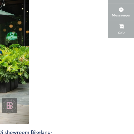
Messenger
Zalo
tới showroom Bikeland-