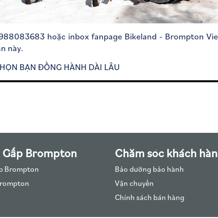
 0988083683 hoặc inbox fanpage Bikeland - Brompton Vie
n này.
HỌN BẠN ĐỒNG HÀNH DÀI LÂU
 Gấp Brompton
Chăm sóc khách hà
p Brompton
Bảo dưỡng bảo hành
Brompton
Vận chuyển
Chính sách bán hàng