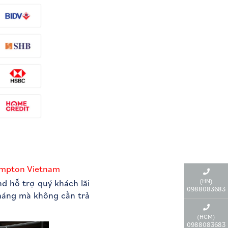
rompton Vietnam
(HN)
d hỗ trợ quý khách lãi
0988083683
tháng mà không cần trả
(HCM)
0988083683