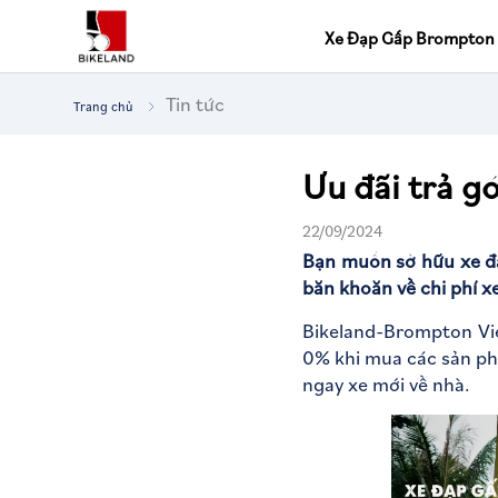
Xe Đạp Gấp Brompton
Tin tức
Trang chủ
Tìm
Ưu đãi trả g
kiếm
22/09/2024
Bạn muốn sở hữu xe đ
băn khoăn về chi phí x
Bikeland-Brompton Vie
0% khi mua các sản ph
ngay xe mới về nhà.