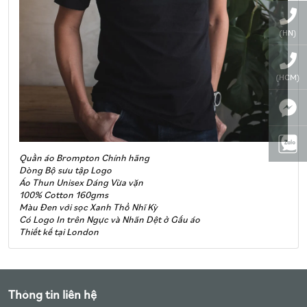
(HN)
(HCM)
Quần áo Brompton Chính hãng
Dòng Bộ sưu tập Logo
Áo Thun Unisex Dáng Vừa vặn
100% Cotton 160gms
Màu Đen với sọc Xanh Thổ Nhĩ Kỳ
Có Logo In trên Ngực và Nhãn Dệt ở Gấu áo
Thiết kế tại London
Thông tin liên hệ