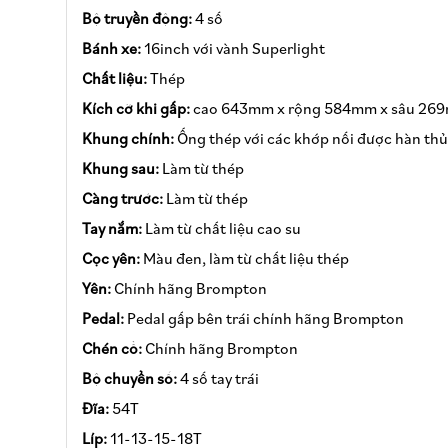
Bộ truyền động:
4 số
Bánh xe:
16inch với vành Superlight
Chất liệu:
Thép
Kích cỡ khi gấp:
cao 643mm x rộng 584mm x sâu 26
Khung chính:
Ống thép với các khớp nối được hàn thủ 
Khung sau:
Làm từ thép
Càng trước:
Làm từ thép
Tay nắm:
Làm từ chất liệu cao su
Cọc yên:
Màu đen, làm từ chất liệu thép
Yên:
Chính hãng Brompton
Pedal:
Pedal gấp bên trái chính hãng Brompton
Chén cổ:
Chính hãng Brompton
Bộ chuyển số:
4 số tay trái
Đĩa:
54T
Líp:
11-13-15-18T