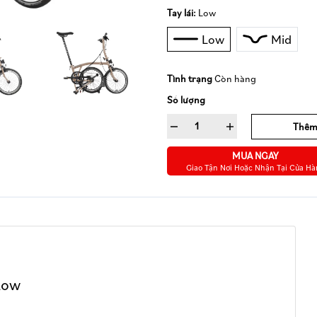
Tay lái:
Low
Low
Mid
Tình trạng
Còn hàng
Số lượng
Thêm
MUA NGAY
Giao Tận Nơi Hoặc Nhận Tại Cửa H
Low