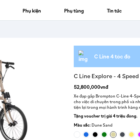
Phụ kiện
Phụ tùng
Tin tức
C Line 4 tốc độ
C Line Explore - 4 Spee
52,800,000vnđ
Xe đạp gấp Brompton C-Line 4-Spe
cho việc di chuyển trong phố và n
tiện lợi trong mọi hành trình hàng 
Tặng voucher trị giá 4 triệu đồng.
Màu sắc:
Dune Sand