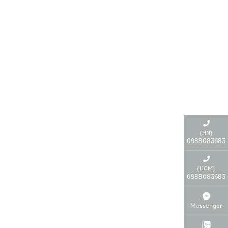
(HN)
0988083683
(HCM)
0988083683
Messenger