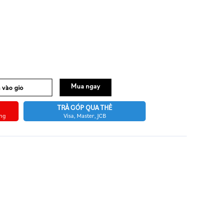
Mua ngay
 vào giỏ
TRẢ GÓP QUA THẺ
àng
Visa, Master, JCB