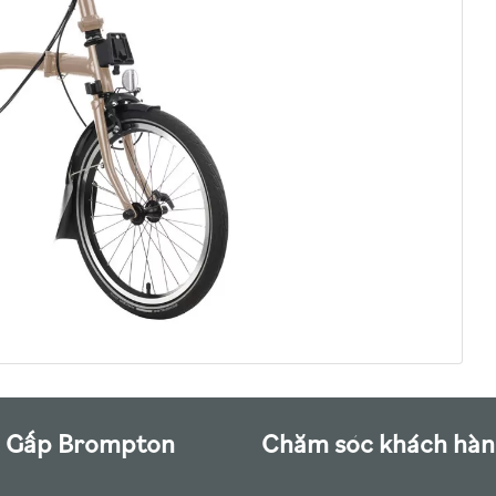
 Gấp Brompton
Chăm sóc khách hà