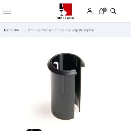
0
Trang chủ
Ống Bọc Cọc Yên cho xe đạp gấp Brompton
Tìm
kiếm