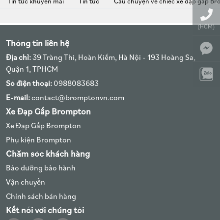
Tin tức khuyến mãi
Tin tức
Câu chuyện về chiếc xe đạp gấp B
(HCM)
Thông tin liên hệ
Địa chỉ:
39 Tràng Thi, Hoàn Kiếm, Hà Nội - 193 Hoàng Sa,
Quận 1, TPHCM
Số điện thoại:
0988083683
E-mail:
contact@bromptonvn.com
Xe Đạp Gấp Brompton
Xe Đạp Gấp Brompton
Phụ kiện Brompton
Chăm sóc khách hàng
Bảo dưỡng bảo hành
Vận chuyển
Chính sách bán hàng
Kết nối với chúng tôi